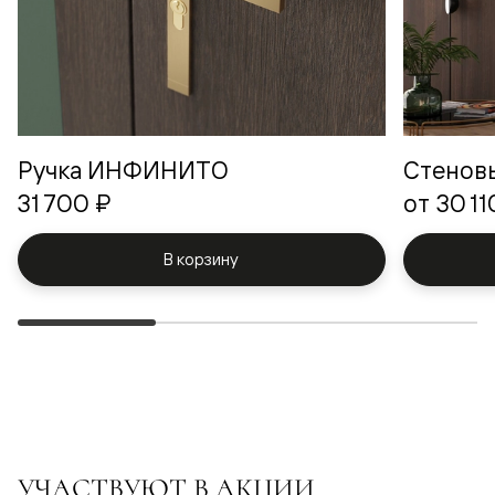
Ручка ИНФИНИТО
Стенов
31 700 ₽
от
30 11
В корзину
УЧАСТВУЮТ В АКЦИИ