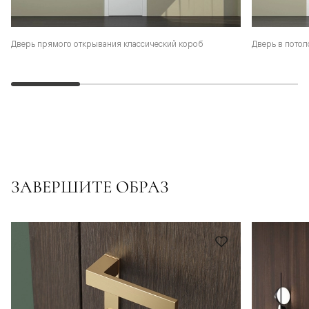
Дверь прямого открывания классический короб
Дверь в потол
ЗАВЕРШИТЕ ОБРАЗ