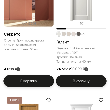
АКП 0001
1401
Секрето
+5
Отделка: Грунт под покраску
Галант
Кромка: Алюминиевая
Отделка: ПЭТ белоснежный
Толщина полотна: 40 мм
Материал: ПЭТ
Кромка: Обычная
Толщина полотна: 40 мм
41 519 ₽
24 619 ₽
33 099 ₽
i
i
В корзину
В корзину
АКЦИЯ