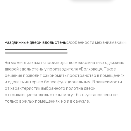
Раздвижные двери вдоль стены
Особенности механизма
Какие 
Вы можете заказать производство межкомнатных сдвижных
дверей вдоль стены у производителя «Волховец». Такое
решение позволит сэкономить пространство в помещениях
и сделать интерьер более функциональным. В зависимости
от характеристик выбранного полотна двери,
открывающиеся вдоль стены, могут быть установлены не
только в жилых помещениях, но и в санузле.