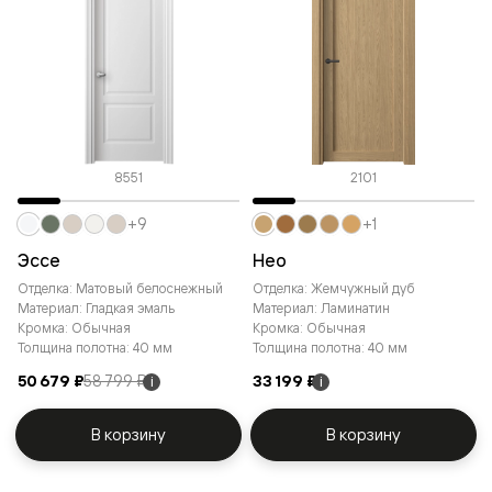
8551
2101
+9
+1
Эссе
Нео
Отделка: Матовый белоснежный
Отделка: Жемчужный дуб
Материал: Гладкая эмаль
Материал: Ламинатин
Кромка: Обычная
Кромка: Обычная
Толщина полотна: 40 мм
Толщина полотна: 40 мм
50 679 ₽
58 799 ₽
33 199 ₽
i
i
В корзину
В корзину