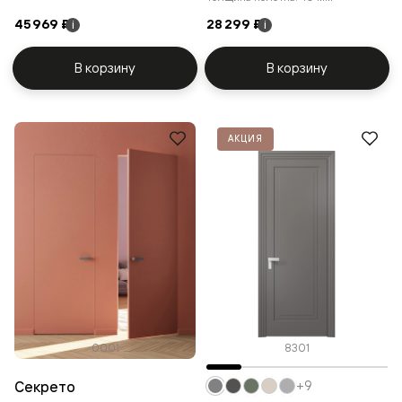
45 969 ₽
28 299 ₽
i
i
В корзину
В корзину
АКЦИЯ
0001
8301
Секрето
+9