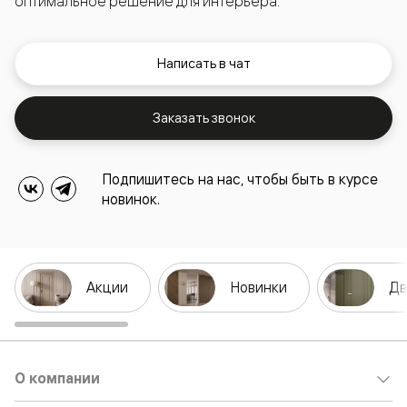
оптимальное решение для интерьера.
Написать в чат
Заказать звонок
Подпишитесь на нас, чтобы быть в курсе
новинок.
Акции
Новинки
Дв
О компании