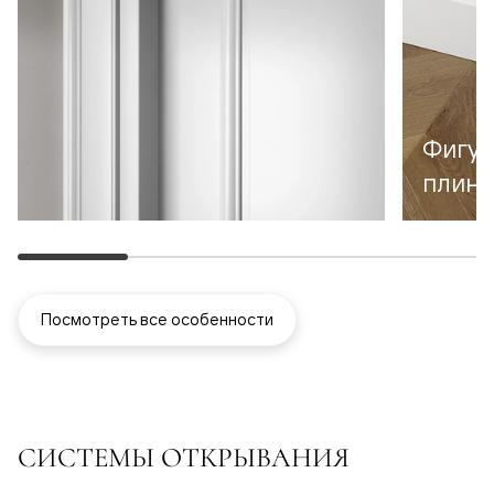
Фигур
плинт
Посмотреть все особенности
СИСТЕМЫ ОТКРЫВАНИЯ