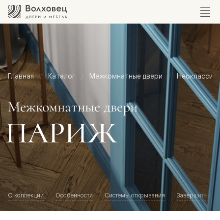
Главная
Каталог
Межкомнатные двери
Неоклассик
Межкомнатные двери
ПАРИЖ
О коллекции
Особенности
Системы открывания
Завершите обр