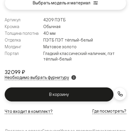
Выбрать модель и материал
Артикул
4209 ПЭТБ
Кромка
Обычная
Толщина полотна
40 мм
Отделка
ПЭТБ ПЭТ тёплый-белый
Молдинг
Матовое золото
Портал
Гладкий классический наличник, пэт
тёплый-белый
32 099 ₽
Необходимо выбрать фурнитуру
i
В корзину
Где посмотреть?
Что входит в комплект?
Доставка и оплата
Гарантия
Уход за дверями
Характеристики