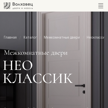
Главная
Каталог
Межкомнатные двери
Неоклассик
Межкомнатные двери
НЕО
КЛАССИК