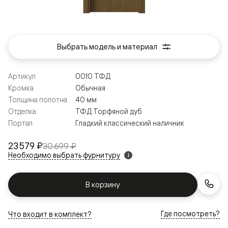
Выбрать модель и материал
Артикул
0010 ТФД
Кромка
Обычная
Толщина полотна
40 мм
Отделка
ТФД Торфяной дуб
Портал
Гладкий классический наличник
23 579 ₽
30 699 ₽
Необходимо выбрать фурнитуру
i
В корзину
Где посмотреть?
Что входит в комплект?