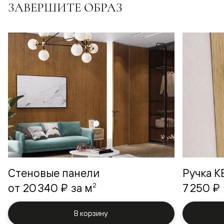
ЗАВЕРШИТЕ ОБРАЗ
Стеновые панели
Ручка 
2
от
20 340 ₽
за м
7 250 ₽
В корзину