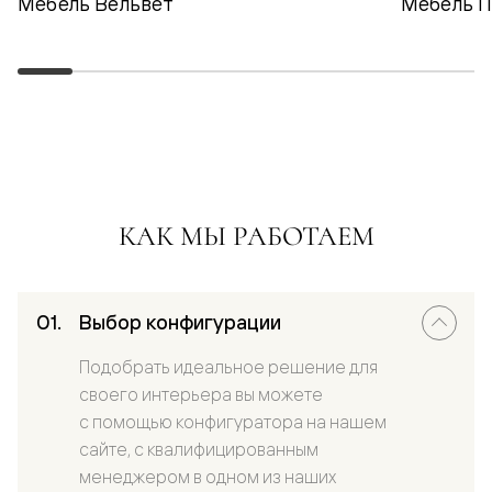
Мебель Вельвет
Мебель 
КАК МЫ РАБОТАЕМ
Выбор конфигурации
Подобрать идеальное решение для
своего интерьера вы можете
с помощью конфигуратора на нашем
сайте, с квалифицированным
менеджером в одном из наших