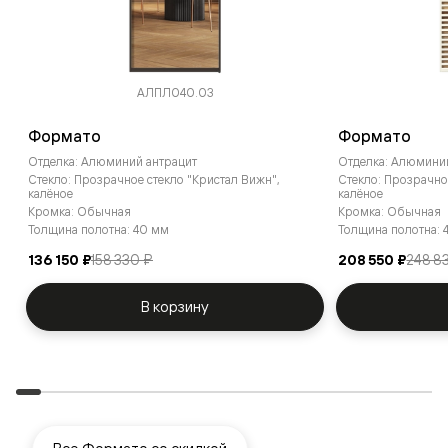
АЛПЛ040.03
Формато
Формато
Отделка: Алюминий антрацит
Отделка: Алюмин
Стекло: Прозрачное стекло "Кристал Вижн",
Стекло: Прозрачно
калёное
калёное
Кромка: Обычная
Кромка: Обычная
Толщина полотна: 40 мм
Толщина полотна: 
136 150 ₽
158 330 ₽
208 550 ₽
248 8
В корзину