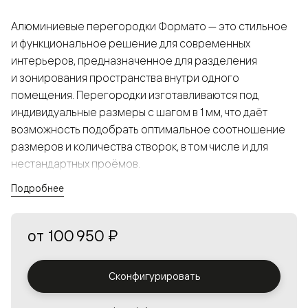
Алюминиевые перегородки Формато — это стильное
и функциональное решение для современных
интерьеров, предназначенное для разделения
и зонирования пространства внутри одного
помещения. Перегородки изготавливаются под
индивидуальные размеры с шагом в 1 мм, что даёт
возможность подобрать оптимальное соотношение
размеров и количества створок, в том числе и для
нестандартных проёмов.
Подробнее
Конструкция, выполненная из алюминия, получается
прочной, но в то же время лёгкой и лаконичной,
от
100 950 ₽
а большой выбор вставок из стекла с различными
эффектами позволяет создавать разнообразные
решения в интерьере и варьировать освещённость.
Сконфигурировать