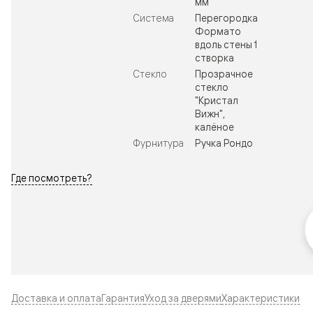
мм
Система
Перегородка
Формато
вдоль стены 1
створка
Стекло
Прозрачное
стекло
"Кристал
Вижн",
калёное
Фурнитура
Ручка Рондо
Где посмотреть?
Доставка и оплата
Гарантия
Уход за дверями
Характеристики