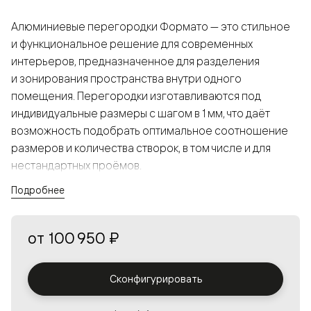
Алюминиевые перегородки Формато — это стильное
и функциональное решение для современных
интерьеров, предназначенное для разделения
и зонирования пространства внутри одного
помещения. Перегородки изготавливаются под
индивидуальные размеры с шагом в 1 мм, что даёт
возможность подобрать оптимальное соотношение
размеров и количества створок, в том числе и для
нестандартных проёмов.
Подробнее
Конструкция, выполненная из алюминия, получается
прочной, но в то же время лёгкой и лаконичной,
от
100 950 ₽
а большой выбор вставок из стекла с различными
эффектами позволяет создавать разнообразные
решения в интерьере и варьировать освещённость.
Сконфигурировать