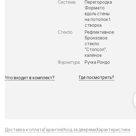
Система
Перегородка
Формато
вдоль стены
на потолок 1
створка
Стекло
Рефлективное
бронзовое
стекло
"Стопсол",
калёное
Фурнитура
Ручка Рондо
Где посмотреть?
Что входит в комплект?
Доставка и оплата
Гарантия
Уход за дверями
Характеристики