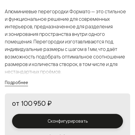
Алюминиевые перегородки Формато — это стильное
и функциональное решение для современных
интерьеров, предназначенное для разделения
и зонирования пространства внутри одного
помещения. Перегородки изготавливаются под
индивидуальные размеры с шагом в 1 мм, что даёт
возможность подобрать оптимальное соотношение
размеров и количества створок, в том числе и для
нестандартных проёмов.
Подробнее
Конструкция, выполненная из алюминия, получается
прочной, но в то же время лёгкой и лаконичной,
от
100 950 ₽
а большой выбор вставок из стекла с различными
эффектами позволяет создавать разнообразные
решения в интерьере и варьировать освещённость.
Сконфигурировать