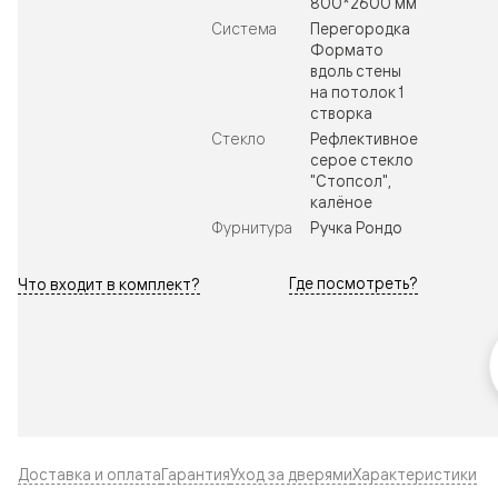
800*2600 мм
Система
Перегородка
Формато
вдоль стены
на потолок 1
створка
Стекло
Рефлективное
серое стекло
"Стопсол",
калёное
Фурнитура
Ручка Рондо
Где посмотреть?
Что входит в комплект?
Доставка и оплата
Гарантия
Уход за дверями
Характеристики