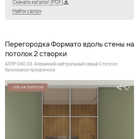
Алюминиевые перегородки имеют единый профиль
Скачать каталог (PDF)
с алюминиевыми дверьми и легко сочетаются в одном
Найти салон
пространстве, не перегружая его. Также их можно
комбинировать в интерьере с полотнами из нашего
стандартного ассортимента. Помимо этого, система
алюминиевых перегородок и дверей координируется
Перегородка Формато вдоль стены на
со стеновыми панелями Волховец.
потолок 2 створки
АЛПР 040.03. Алюминий нейтральный серый Стопсол
бронзовое прозрачное
-20% НА ПОЛОТНО