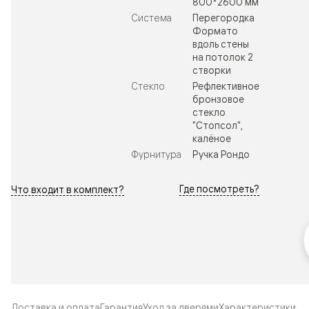
800*2600 мм
Система
Перегородка
Формато
вдоль стены
на потолок 2
створки
Стекло
Рефлективное
бронзовое
стекло
"Стопсол",
калёное
Фурнитура
Ручка Рондо
Где посмотреть?
Что входит в комплект?
Доставка и оплата
Гарантия
Уход за дверями
Характеристики