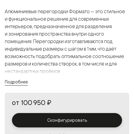
Алюминиевые перегородки Формато — это стильное
и функциональное решение для современных
интерьеров, предназначенное для разделения
и зонирования пространства внутри одного
помещения. Перегородки изготавливаются под
индивидуальные размеры с шагом в 1 мм, что даёт
возможность подобрать оптимальное соотношение
размеров и количества створок, в том числе и для
нестандартных проёмов.
Подробнее
Конструкция, выполненная из алюминия, получается
прочной, но в то же время лёгкой и лаконичной,
от
100 950 ₽
а большой выбор вставок из стекла с различными
эффектами позволяет создавать разнообразные
решения в интерьере и варьировать освещённость.
Сконфигурировать