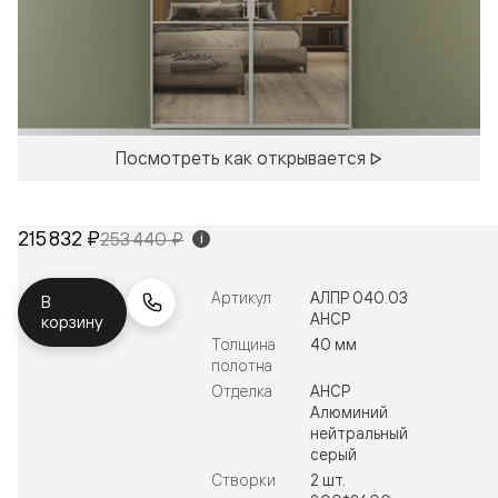
Посмотреть как открывается
215 832 ₽
253 440 ₽
i
Артикул
АЛПР 040.03
В
АНСР
корзину
Толщина
40 мм
полотна
Отделка
АНСР
Алюминий
нейтральный
серый
Створки
2 шт.