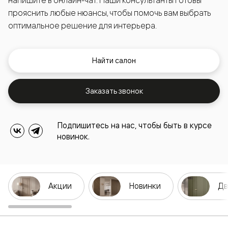
напишите в онлайн-чат. Наши консультанты готовы
прояснить любые нюансы, чтобы помочь вам выбрать
оптимальное решение для интерьера.
Найти салон
Заказать звонок
Подпишитесь на нас, чтобы быть в курсе
новинок.
Акции
Новинки
Дв