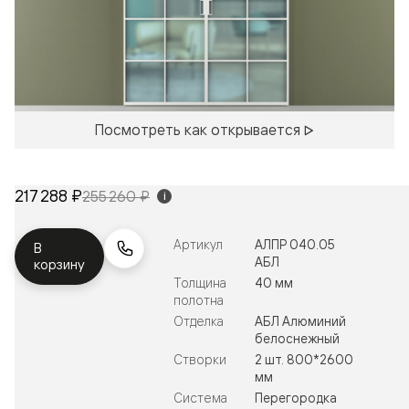
Посмотреть как открывается
217 288 ₽
255 260 ₽
i
Артикул
АЛПР 040.05
В
АБЛ
корзину
Толщина
40 мм
полотна
Отделка
АБЛ Алюминий
белоснежный
Створки
2 шт. 800*2600
мм
Система
Перегородка