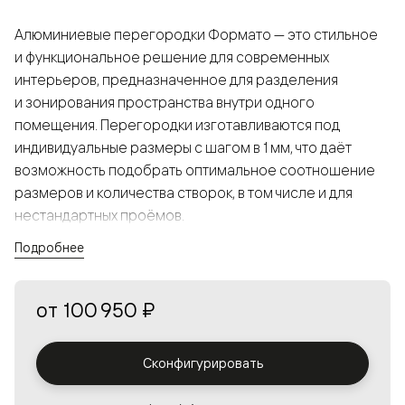
Алюминиевые перегородки Формато — это стильное
и функциональное решение для современных
интерьеров, предназначенное для разделения
и зонирования пространства внутри одного
помещения. Перегородки изготавливаются под
индивидуальные размеры с шагом в 1 мм, что даёт
возможность подобрать оптимальное соотношение
размеров и количества створок, в том числе и для
нестандартных проёмов.
Подробнее
Конструкция, выполненная из алюминия, получается
прочной, но в то же время лёгкой и лаконичной,
от
100 950 ₽
а большой выбор вставок из стекла с различными
эффектами позволяет создавать разнообразные
решения в интерьере и варьировать освещённость.
Сконфигурировать