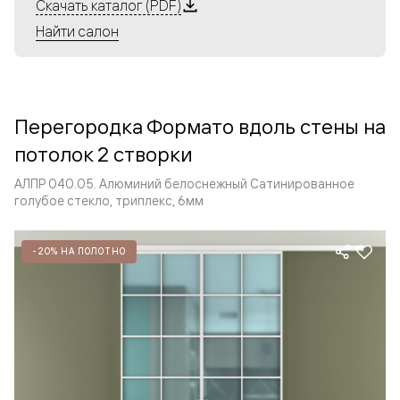
Алюминиевые перегородки имеют единый профиль
Скачать каталог (PDF)
с алюминиевыми дверьми и легко сочетаются в одном
Найти салон
пространстве, не перегружая его. Также их можно
комбинировать в интерьере с полотнами из нашего
стандартного ассортимента. Помимо этого, система
алюминиевых перегородок и дверей координируется
Перегородка Формато вдоль стены на
со стеновыми панелями Волховец.
потолок 2 створки
АЛПР 040.05. Алюминий белоснежный Сатинированное
голубое стекло, триплекс, 6мм
-20% НА ПОЛОТНО