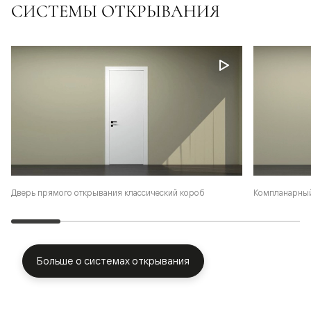
СИСТЕМЫ ОТКРЫВАНИЯ
Дверь прямого открывания классический короб
Компланарный
Больше о системах открывания