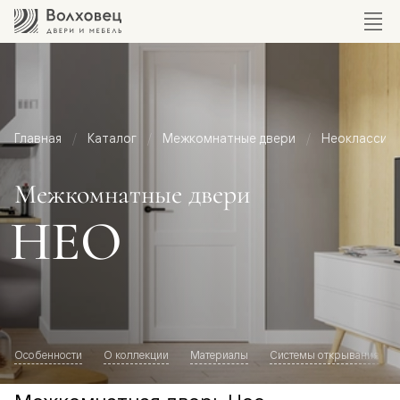
Главная
Каталог
Межкомнатные двери
Неоклассик
Межкомнатные двери
НЕО
Особенности
О коллекции
Материалы
Системы открывания