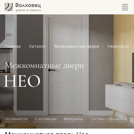
Главная
Каталог
Межкомнатные двери
Неоклассик
Межкомнатные двери
НЕО
Особенности
О коллекции
Материалы
Системы открывания