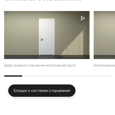
Дверь прямого открывания классический короб
Компланарный
Больше о системах открывания