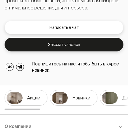
прояснить любые нюансы, чтобы помочь вам выбрать
оптимальное решение для интерьера.
Написать в чат
Заказать звонок
Подпишитесь на нас, чтобы быть в курсе
новинок.
Акции
Новинки
Дв
О компании