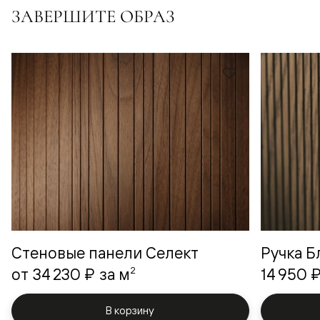
ЗАВЕРШИТЕ ОБРАЗ
Стеновые панели Селект
Ручка Б
2
от
34 230 ₽
за м
14 950 
В корзину