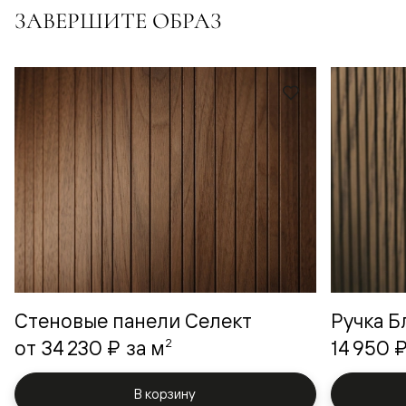
ЗАВЕРШИТЕ ОБРАЗ
Стеновые панели Селект
Ручка Б
2
от
34 230 ₽
за м
14 950 
В корзину