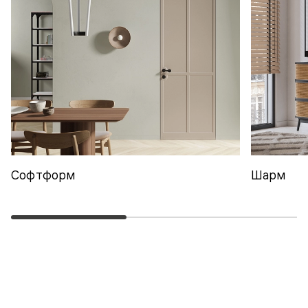
Софтформ
Шарм