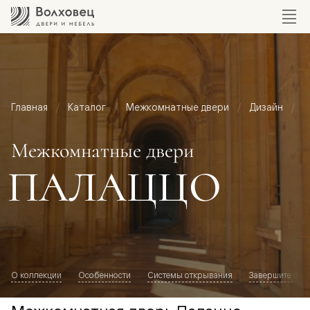
Главная
Каталог
Межкомнатные двери
Дизайн
М
Межкомнатные двери
ПАЛАЦЦО
О коллекции
Особенности
Системы открывания
Завершите обр