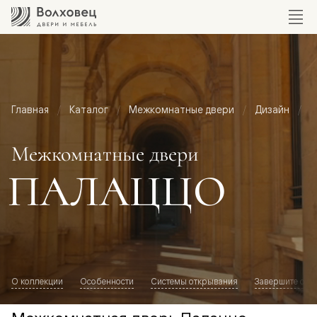
Главная
Каталог
Межкомнатные двери
Дизайн
М
Межкомнатные двери
ПАЛАЦЦО
О коллекции
Особенности
Системы открывания
Завершите обр