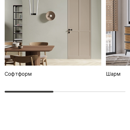
Софтформ
Шарм