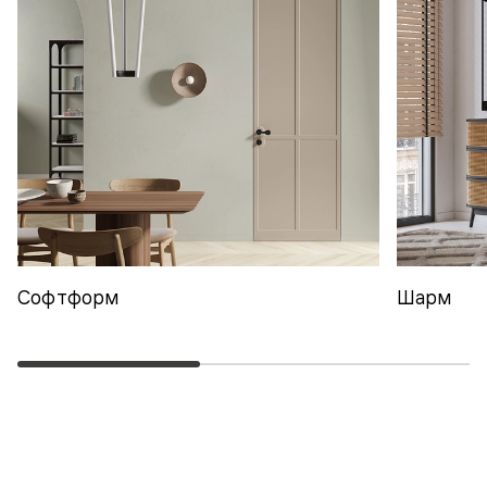
Софтформ
Шарм