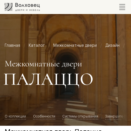
Главная
Каталог
Межкомнатные двери
Дизайн
М
Межкомнатные двери
ПАЛАЦЦО
О коллекции
Особенности
Системы открывания
Завершите обр