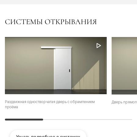
СИСТЕМЫ ОТКРЫВАНИЯ
Раздвижная одностворчатая дверь с обрамлением
Дверь прямог
проёма
Узнать подробнее о системах