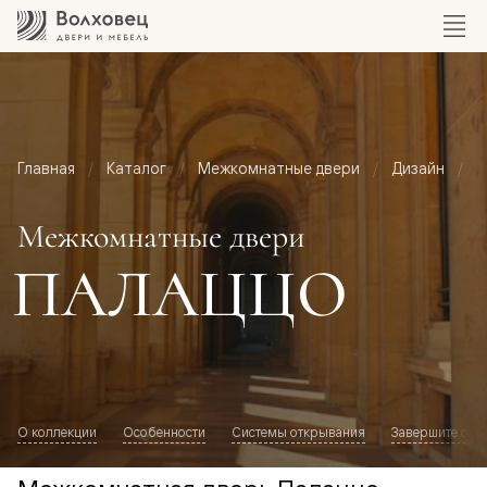
Главная
Каталог
Межкомнатные двери
Дизайн
М
Межкомнатные двери
ПАЛАЦЦО
О коллекции
Особенности
Системы открывания
Завершите обр