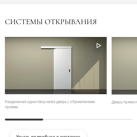
СИСТЕМЫ ОТКРЫВАНИЯ
Раздвижная одностворчатая дверь с обрамлением
Дверь прямог
проёма
Узнать подробнее о системах