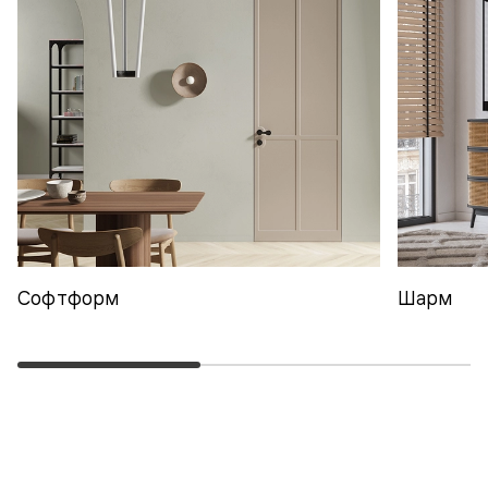
Софтформ
Шарм