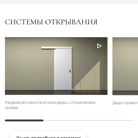
СИСТЕМЫ ОТКРЫВАНИЯ
Раздвижная одностворчатая дверь с обрамлением
Дверь прямог
проёма
Узнать подробнее о системах