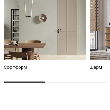
Софтформ
Шарм