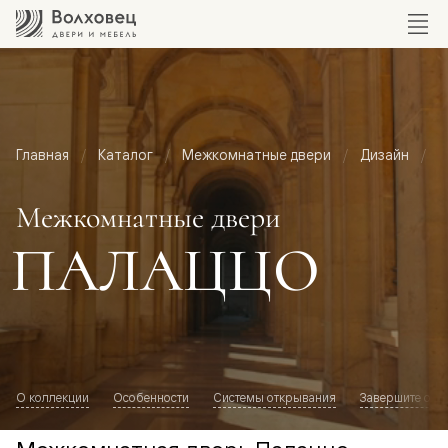
Главная
Каталог
Межкомнатные двери
Дизайн
М
Межкомнатные двери
ПАЛАЦЦО
О коллекции
Особенности
Системы открывания
Завершите обр