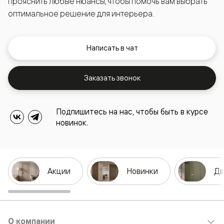
прояснить любые нюансы, чтобы помочь вам выбрать
оптимальное решение для интерьера.
Написать в чат
Заказать звонок
Подпишитесь на нас, чтобы быть в курсе
новинок.
Акции
Новинки
Дв
О компании