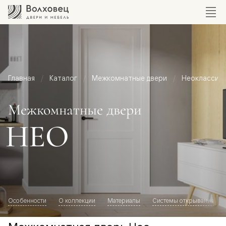
Главная
Каталог
Межкомнатные двери
Неоклассик
Межкомнатные двери
НЕО
Особенности
О коллекции
Материалы
Системы открывания