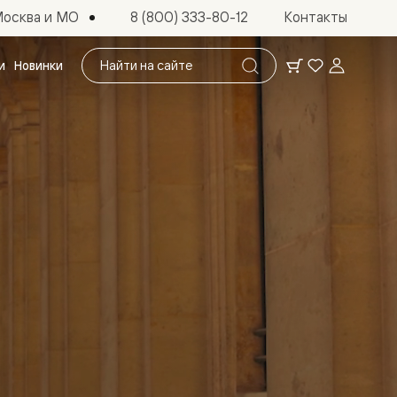
осква и МО
8 (800) 333-80-12
Контакты
Поиск
и
Новинки
по
сайту