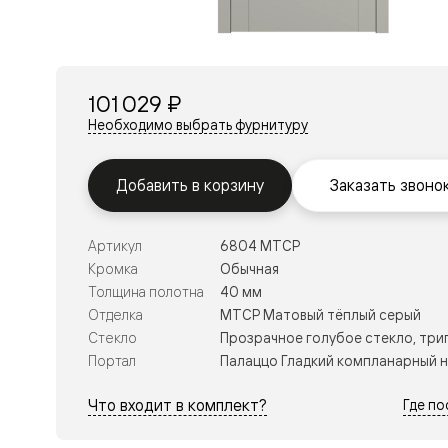
Перегор
Мозаик
Неокласс
Прайм
Фрэйм
101 029 ₽
Альба
Дюна
Необходимо выбрать фурнитуру
Рокка
Антик
Нео
Добавить в корзину
Заказать звоно
Париж
Центро
Шарм
Артикул
6804 МТСР
Нео
Классик
Кромка
Обычная
Галант
Толщина полотна
40 мм
Эго
Отделка
МТСР Матовый тёплый серый
Классика
Стекло
Прозрачное голубое стекло, три
Маскот
Эссе
Портал
Палаццо Гладкий компланарный 
Тоскана
Плано
Что входит в комплект?
Где п
Тоскана
Грильято