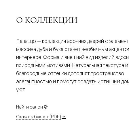
Планум
Цветные
Колор
Алюмини
О КОЛЛЕКЦИИ
Формато
Секрето
Алюмини
Мозаик
Палаццо — коллекция арочных дверей с элемен
Поворот
двери
массива дуба и бука станет необычным акценто
Скрытые
интерьере. Форма и внешний вид изделий вдох
двери
Дизайнер
природными мотивами. Натуральная текстура и
шпон
благородные оттенки дополнят пространство
Со
стеклом
элегантностью и помогут создать истинный д
Высокие
уют.
двери
В
гардеро
В
Найти салон
гостиную
Двери
Скачать буклет (PDF)
в
тренде