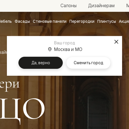
М
Салоны
Дизайнерам
ебель
Фасады
Стеновые панели
Перегородки
Плинтусы
Акци
атные
ые
Ваш город
чные
Москва и МО
зайн
Межкомнатные двери Палаццо
Да, верно
Сменить город
ери
ЦО
ванные