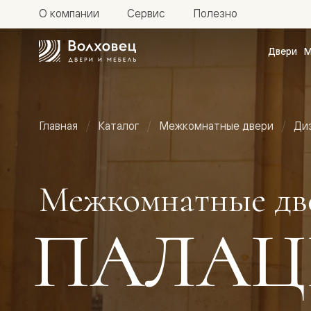
О компании
Сервис
Полезно
Двери
М
Межкомн
двери
Доступн
и практи
Фридом
Главная
Каталог
Межкомнатные двери
Ди
Центро
Галант
Нео
Планум
Секрето
Межкомнатные дв
-
скрытые
двери
ПАЛАЦ
Фрезеро
двери
в
эмали
Прайм
Маскот
Эссе