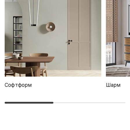
Софтформ
Шарм