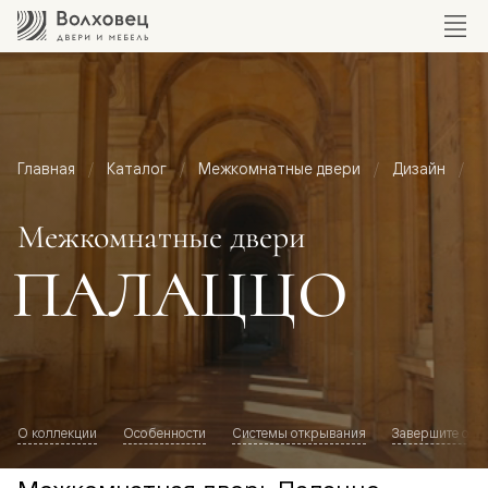
Главная
Каталог
Межкомнатные двери
Дизайн
М
Межкомнатные двери
ПАЛАЦЦО
О коллекции
Особенности
Системы открывания
Завершите обр