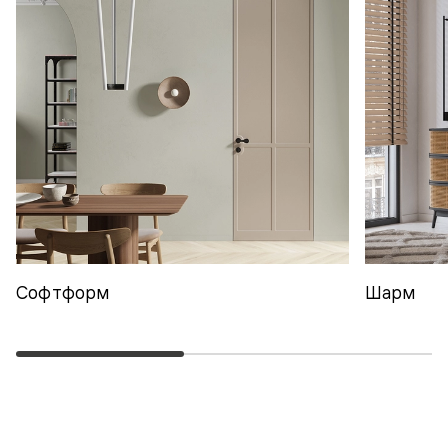
Софтформ
Шарм