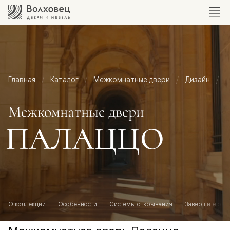
Главная
Каталог
Межкомнатные двери
Дизайн
М
Межкомнатные двери
ПАЛАЦЦО
О коллекции
Особенности
Системы открывания
Завершите обр