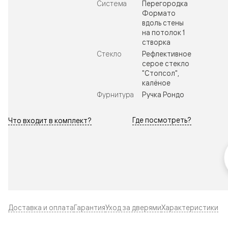
Система
Перегородка
Формато
вдоль стены
на потолок 1
створка
Стекло
Рефлективное
серое стекло
"Стопсол",
калёное
Фурнитура
Ручка Рондо
Где посмотреть?
Что входит в комплект?
Доставка и оплата
Гарантия
Уход за дверями
Характеристики