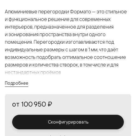
Алюминиевые перегородки Формато — это стильное
и функциональное решение для современных
интерьеров, предназначенное для разделения
и зонирования пространства внутри одного
помещения. Перегородки изготавливаются под
индивидуальные размеры с шагом в 1 мм, что даёт
возможность подобрать оптимальное соотношение
размеров и количества створок, в том числе и для
нестандартных проёмов.
Подробнее
Конструкция, выполненная из алюминия, получается
прочной, но в то же время лёгкой и лаконичной,
от
100 950 ₽
а большой выбор вставок из стекла с различными
эффектами позволяет создавать разнообразные
решения в интерьере и варьировать освещённость.
Сконфигурировать