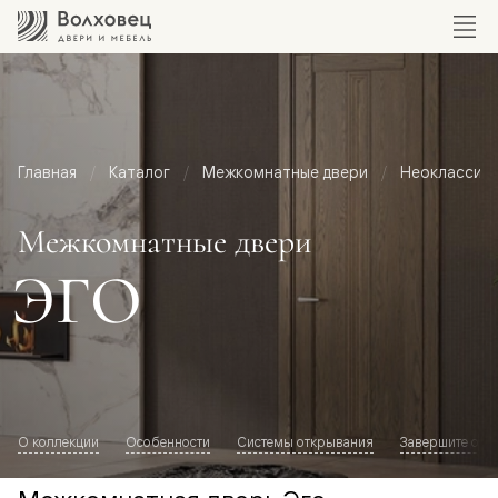
Главная
Каталог
Межкомнатные двери
Неоклассик
Межкомнатные двери
ЭГО
О коллекции
Особенности
Системы открывания
Завершите обр