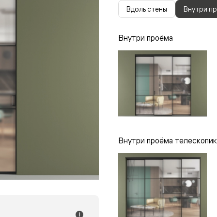
одки
Вдоль стены
Внутри п
ика
Внутри проёма
Внутри проёма телескопик
i