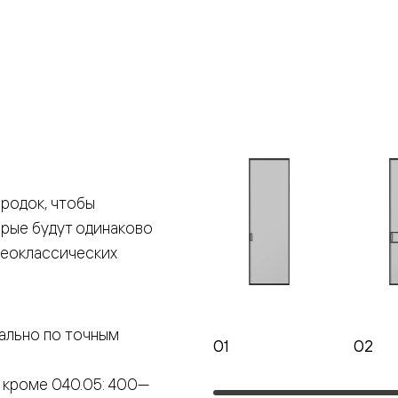
е
я
е
ные
родок, чтобы
пон
орые будут одинаково
ные
неоклассических
ально по точным
01
02
яющей
 кроме 040.05: 400—