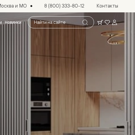
осква и МО
8 (800) 333-80-12
Контакты
Поиск
и
Новинки
по
сайту