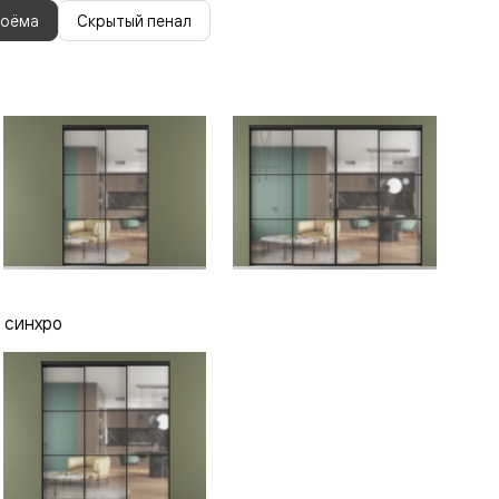
роёма
Скрытый пенал
 синхро