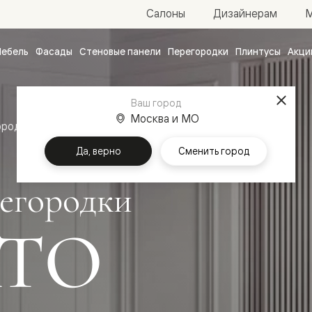
М
Салоны
Дизайнерам
ебель
Фасады
Стеновые панели
Перегородки
Плинтусы
Акци
атные
ые
Ваш город
чные
Москва и МО
ородки
Да, верно
Сменить город
егородки
ТО
ванные