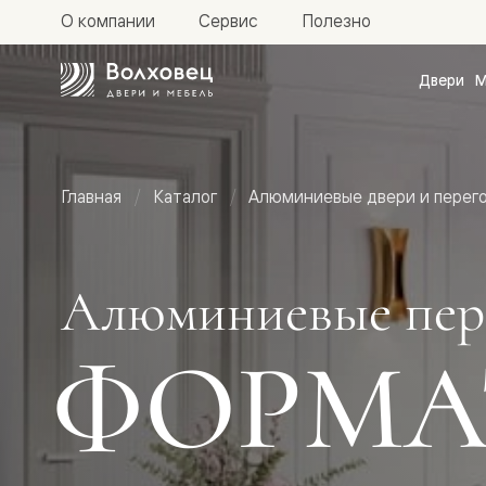
О компании
Сервис
Полезно
Двери
М
Межкомн
двери
Доступн
и практи
Фридом
Главная
Каталог
Алюминиевые двери и перег
Центро
Галант
Нео
Планум
Секрето
Алюминиевые пер
-
скрытые
двери
ФОРМА
Фрезеро
двери
в
эмали
Прайм
Маскот
Эссе