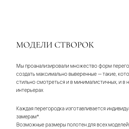
бука
Шпоновы
отделки
Имитация
шпона
Из
алюмини
и
МОДЕЛИ СТВОРОК
стекла
Покрыты
эмалью
Однотон
ПЭТ
Мы проанализировали множество форм перего
Мультиш
создать максимально выверенные — такие, кот
Раздвиж
двери
стильно смотреться и в минималистичных, и в 
Вдоль
интерьерах.
стены
В
пенал
Со
Каждая перегородка изготавливается индивиду
скрытой
замерам*.
направл
Арочные
Возможные размеры полотен для всех моделей
двери