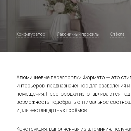
Рокка
Фрэйм
Альба
Дюна
Париж
Нео
Конфигуратор
Лаконичный профиль
Стёкла
Классик
Линия
Гладкие
и
скрытые
Планум
Про —
алюмини
Алюминиевые перегородки Формато — это стил
кромка
Планум
интерьеров, предназначенное для разделения и
Секрето
помещения. Перегородки изготавливаются под и
-
скрытые
возможность подобрать оптимальное соотноше
двери
Дизайнер
и для нестандартных проёмов.
Селект —
фрезеро
по
Конструкция, выполненная из алюминия, получае
шпону