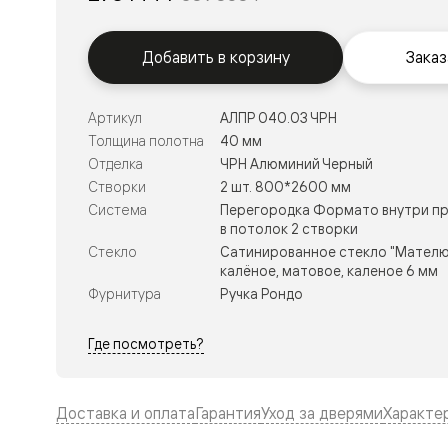
Тоскана
Литера
Тоскана
Ромбо
Добавить в корзину
Заказ
Тоскана
Элегантэ
Лигнум
Артикул
АЛПР 040.03 ЧРН
Совреме
Толщина полотна
40 мм
стиль
Фридом
Отделка
ЧРН Алюминий Черный
Рифт
Створки
2 шт. 800*2600 мм
Вельвет
Система
Перегородка Формато внутри пр
Планум
в потолок 2 створки
Планум
Стекло
Сатинированное стекло "Мателю
Про
калёное, матовое, каленое 6 мм
Линия
Дизайн
Фурнитура
Ручка Рондо
Палаццо
Селект
Софтфор
Где посмотреть?
Зеркальн
Планум
Про
Доставка и оплата
Гарантия
Уход за дверями
Характе
Скрытые
двери