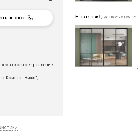
В потолок
Двустворчатая со
ать звонок
нный
оёма скрытое крепление
кс Кристал Вижн",
м
ые
ристики