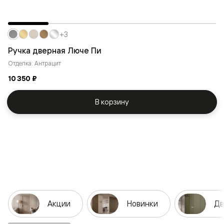
+3
Ручка дверная Люче Пи
Отделка: Антрацит
10 350 ₽
В корзину
Акции
Новинки
Дв