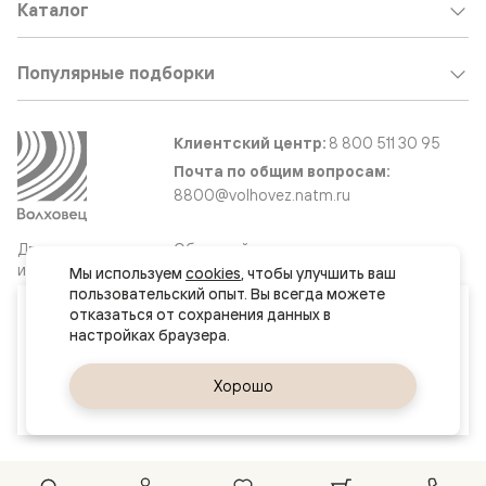
Каталог
Популярные подборки
Клиентский центр:
8 800 511 30 95
Почта по общим вопросам:
8800@volhovez.natm.ru
Двери
Обратный звонок
и интерьерные
Мы используем 
cookies
, чтобы улучшить ваш 
решения
пользовательский опыт. Вы всегда можете 
Ваш город
отказаться от сохранения данных в 
Москва и МО
Сайт не является публичной офертой
Правовая информация
Да, верно
Хорошо
Сменить город
© 2026 Волховец