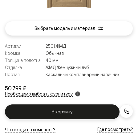
Выбрать модель и материал
Артикул
2501 ЖМД
Кромка
Обычная
Толщина полотна
40 мм
Отделка
ЖМД Жемчужный дуб
Портал
Каскадный компланарный наличник
50 799 ₽
Необходимо выбрать фурнитуру
i
В корзину
Где посмотреть?
Что входит в комплект?