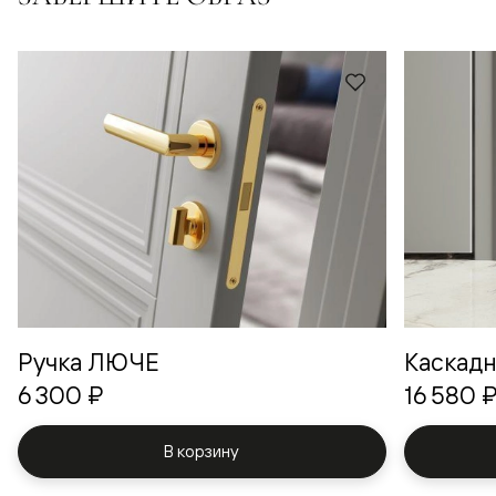
Ручка ЛЮЧЕ
Каскад
6 300 ₽
16 580 
В корзину