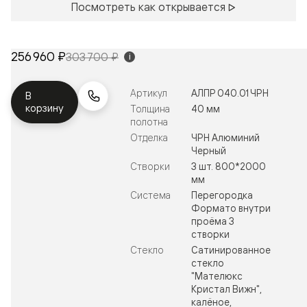
Посмотреть как открывается
256 960 ₽
303 700 ₽
i
Артикул
АЛПР 040.01 ЧРН
В
корзину
Толщина
40 мм
полотна
Отделка
ЧРН Алюминий
Черный
Створки
3 шт. 800*2000
мм
Система
Перегородка
Формато внутри
проёма 3
створки
Стекло
Сатинированное
стекло
"Мателюкс
Кристал Вижн",
калёное,