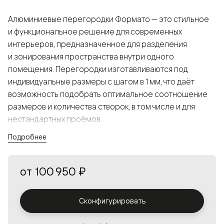
Алюминиевые перегородки Формато — это стильное
и функциональное решение для современных
интерьеров, предназначенное для разделения
и зонирования пространства внутри одного
помещения. Перегородки изготавливаются под
индивидуальные размеры с шагом в 1 мм, что даёт
возможность подобрать оптимальное соотношение
размеров и количества створок, в том числе и для
нестандартных проёмов.
Подробнее
Конструкция, выполненная из алюминия, получается
прочной, но в то же время лёгкой и лаконичной,
от
100 950 ₽
а большой выбор вставок из стекла с различными
эффектами позволяет создавать разнообразные
решения в интерьере и варьировать освещённость.
Сконфигурировать