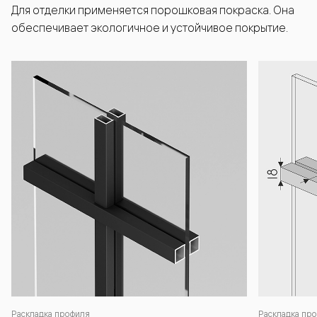
Для отделки применяется порошковая покраска. Она
обеспечивает экологичное и устойчивое покрытие.
Раскладка профиля
Раскладка про