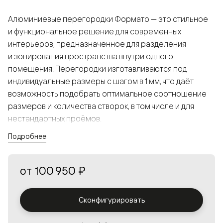
Алюминиевые перегородки Формато — это стильное
и функциональное решение для современных
интерьеров, предназначенное для разделения
и зонирования пространства внутри одного
помещения. Перегородки изготавливаются под
индивидуальные размеры с шагом в 1 мм, что даёт
возможность подобрать оптимальное соотношение
размеров и количества створок, в том числе и для
нестандартных проёмов.
Подробнее
Конструкция, выполненная из алюминия, получается
прочной, но в то же время лёгкой и лаконичной,
от
100 950 ₽
а большой выбор вставок из стекла с различными
эффектами позволяет создавать разнообразные
решения в интерьере и варьировать освещённость.
Сконфигурировать