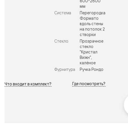
800*2600
мм
Система
Перегородка
Формато
вдоль стены
на потолок 2
створки
Стекло
Прозрачное
стекло
"Кристал
Вижн",
калёное
Фурнитура
Ручка Рондо
Где посмотреть?
Что входит в комплект?