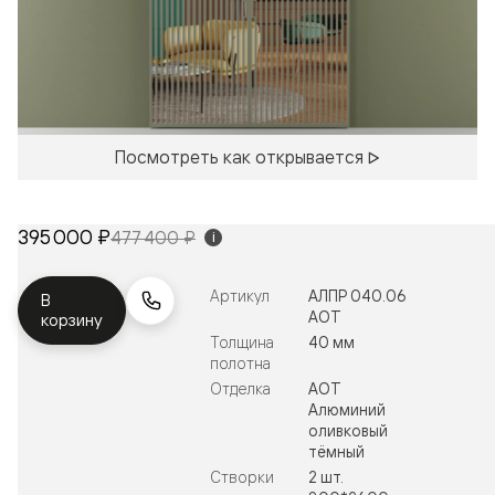
Посмотреть как открывается
395 000 ₽
477 400 ₽
i
Артикул
АЛПР 040.06
В
АОТ
корзину
Толщина
40 мм
полотна
Отделка
АОТ
Алюминий
оливковый
тёмный
Створки
2 шт.