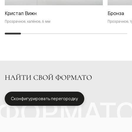
Кристал Вижн
Бронза
Прозрачное, калёное, 6 мм
Прозрачное, т
НАЙТИ СВОЙ ФОРМАТО
ФОРМАТ
Сконфигурировать перегородку