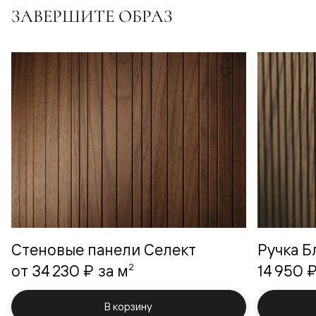
ЗАВЕРШИТЕ ОБРАЗ
Стеновые панели Селект
Ручка Б
2
от
34 230 ₽
за м
14 950 
В корзину