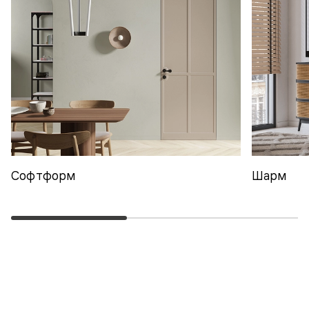
Софтформ
Шарм