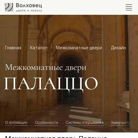
Главная
Каталог
Межкомнатные двери
Дизайн
М
Межкомнатные двери
ПАЛАЦЦО
О коллекции
Особенности
Системы открывания
Завершите обр