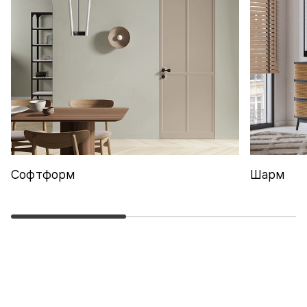
Софтформ
Шарм