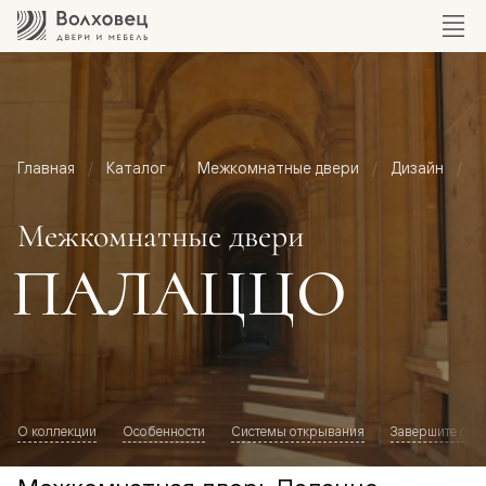
Главная
Каталог
Межкомнатные двери
Дизайн
М
Межкомнатные двери
ПАЛАЦЦО
О коллекции
Особенности
Системы открывания
Завершите обр