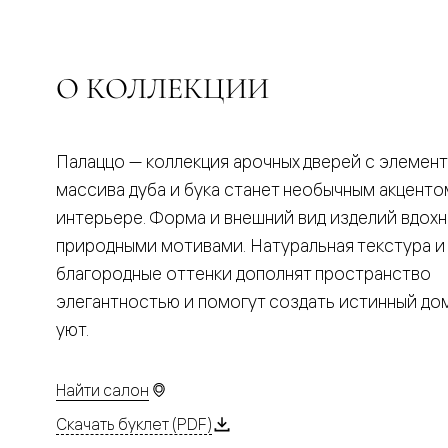
Планум
Цветные
Колор
Алюмини
Формато
О КОЛЛЕКЦИИ
Секрето
Алюмини
Мозаик
Поворот
Палаццо — коллекция арочных дверей с элемен
двери
Скрытые
массива дуба и бука станет необычным акценто
двери
интерьере. Форма и внешний вид изделий вдох
Дизайнер
шпон
природными мотивами. Натуральная текстура и
Со
благородные оттенки дополнят пространство
стеклом
Высокие
элегантностью и помогут создать истинный д
двери
уют.
В
гардеро
В
гостиную
Найти салон
Двери
в
Скачать буклет (PDF)
тренде