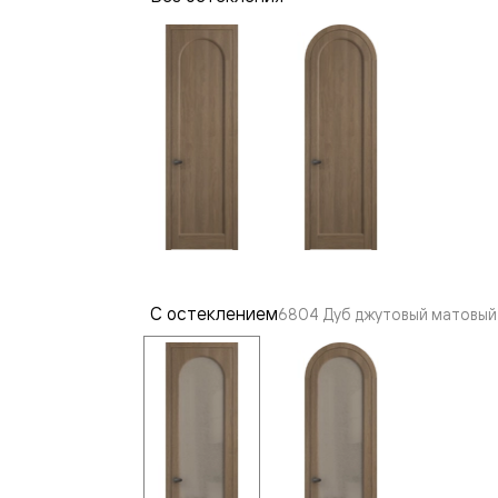
—
е
ный
м —
С остеклением
6804 Дуб джутовый матовый 
я
одки