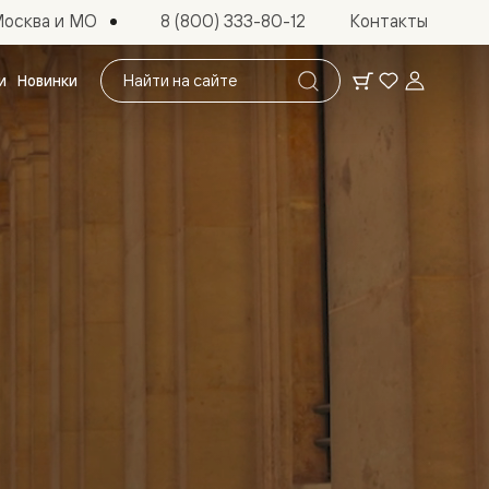
осква и МО
8 (800) 333-80-12
Контакты
Поиск
и
Новинки
по
сайту