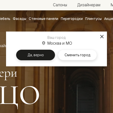
М
Салоны
Дизайнерам
ебель
Фасады
Стеновые панели
Перегородки
Плинтусы
Акци
атные
ые
Ваш город
чные
Москва и МО
зайн
Межкомнатные двери Палаццо
Да, верно
Сменить город
ери
ЦО
ванные