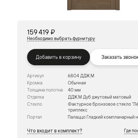
Перегор
Мозаик
Неокласс
Прайм
Фрэйм
159 419 ₽
Альба
Дюна
Необходимо выбрать фурнитуру
Рокка
Антик
Нео
Добавить в корзину
Заказать звоно
Париж
Центро
Шарм
Артикул
6804 ДДЖ.М
Нео
Классик
Кромка
Обычная
Галант
Толщина полотна
40 мм
Эго
Отделка
ДДЖ.М Дуб джутовый матовый
Классика
Стекло
Фактурное бронзовое стекло "Лё
Маскот
триплекс
Эссе
Тоскана
Портал
Палаццо Гладкий компланарный 
Плано
Тоскана
Что входит в комплект?
Где п
Грильято