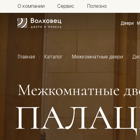
О компании
Сервис
Полезно
Двери
М
Межкомн
двери
Доступн
и практи
Фридом
Главная
Каталог
Межкомнатные двери
Ди
Центро
Галант
Нео
Планум
Секрето
Межкомнатные дв
-
скрытые
двери
ПАЛАЦ
Фрезеро
двери
в
эмали
Прайм
Маскот
Эссе