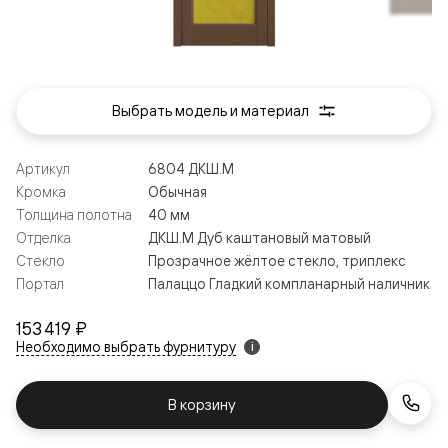
Выбрать модель и материал
Артикул
6804 ДКШ.М
Кромка
Обычная
Толщина полотна
40 мм
Отделка
ДКШ.М Дуб каштановый матовый
Стекло
Прозрачное жёлтое стекло, триплекс
Портал
Палаццо Гладкий компланарный наличник
153 419 ₽
Необходимо выбрать фурнитуру
i
В корзину