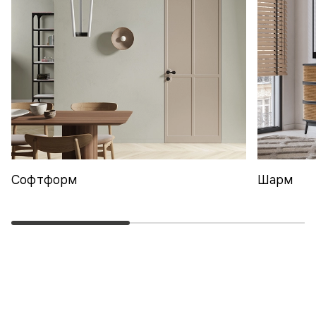
Софтформ
Шарм