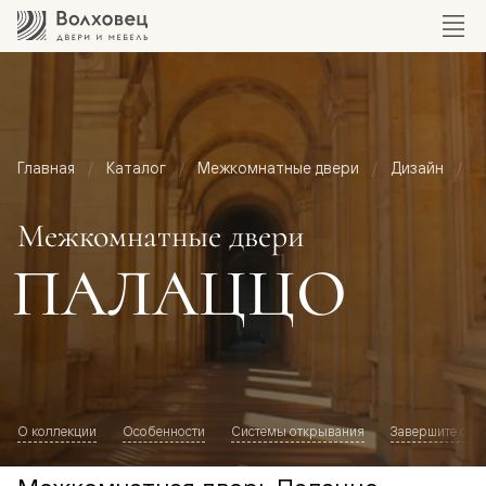
Главная
Каталог
Межкомнатные двери
Дизайн
М
Межкомнатные двери
ПАЛАЦЦО
О коллекции
Особенности
Системы открывания
Завершите обр