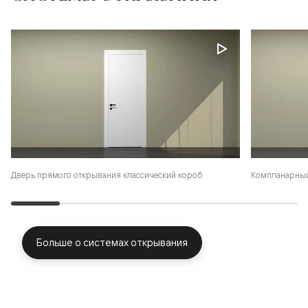
Дверь прямого открывания классический короб
Компланарный
Больше о системах открывания