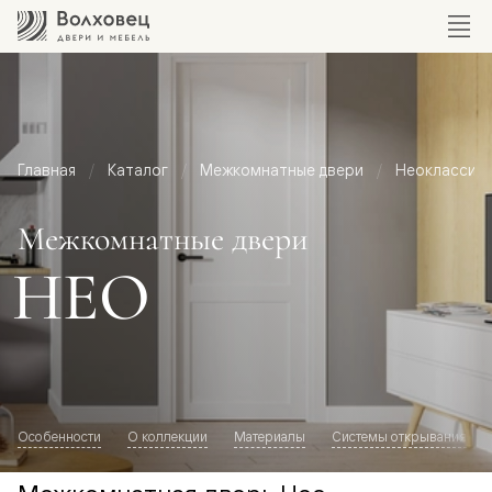
Главная
Каталог
Межкомнатные двери
Неоклассик
Межкомнатные двери
НЕО
Особенности
О коллекции
Материалы
Системы открывания