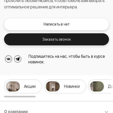
прояснить любые нюансы, чтобы помочь вам выбрать
оптимальное решение для интерьера.
Написать в чат
Заказать звонок
Подпишитесь на нас, чтобы быть в курсе
новинок.
Акции
Новинки
Дв
О компании