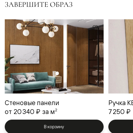
ЗАВЕРШИТЕ ОБРАЗ
Стеновые панели
Ручка 
2
от
20 340 ₽
за м
7 250 ₽
В корзину