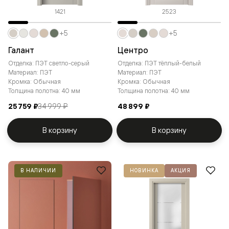
1421
2523
+5
+5
Галант
Центро
Отделка: ПЭТ светло-серый
Отделка: ПЭТ тёплый-белый
Материал: ПЭТ
Материал: ПЭТ
Кромка: Обычная
Кромка: Обычная
Толщина полотна: 40 мм
Толщина полотна: 40 мм
25 759 ₽
34 999 ₽
48 899 ₽
В корзину
В корзину
В НАЛИЧИИ
НОВИНКА
АКЦИЯ