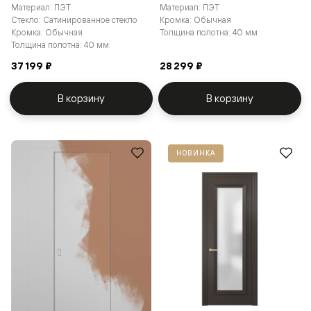
Материал: ПЭТ
Материал: ПЭТ
Стекло: Сатинированное стекло
Кромка: Обычная
Кромка: Обычная
Толщина полотна: 40 мм
Толщина полотна: 40 мм
37 199 ₽
28 299 ₽
В корзину
В корзину
НОВИНКА