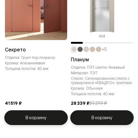
АКП 0001
4114
Секрето
+5
Отделка: Грунт под покраску
Планум
Кромка: Алюминиевая
Отделка: ПЭТ светло-бежевый
Толщина полотна: 40 мм
Материал: ПЭТ
Стекло: Сатинированное стекло с
гравировкой «КВАДРО», триплекс
Кромка: Обычная
Толщина полотна: 40 мм
41 519 ₽
28 339 ₽
39 299 ₽
В корзину
В корзину