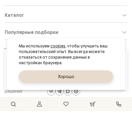
Каталог
Популярные подборки
Мы используем 
cookies
, чтобы улучшить ваш 
Клиентский центр:
8 800 511 30 95
пользовательский опыт. Вы всегда можете 
Ваш город
отказаться от сохранения данных в 
Почта по общим вопросам:
Москва и МО
8800@volhovez.natm.ru
Да, верно
Хорошо
Сменить город
Двери
Обратный звонок
и интерьерные
решения
Сайт не является публичной офертой
Правовая информация
© 2026 Волховец