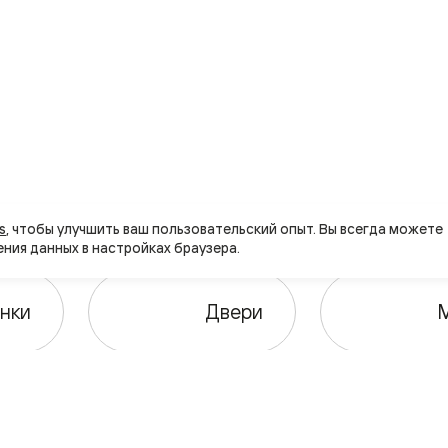
нный
s
, чтобы улучшить ваш пользовательский опыт. Вы всегда можете 
нки
Двери
м
ые