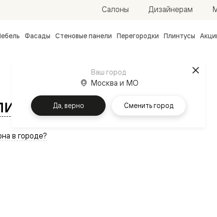
М
Салоны
Дизайнерам
ебель
Фасады
Стеновые панели
Перегородки
Плинтусы
Акци
атные
ые
Ваш город
чные
Москва и МО
ликом Новгороде
Да, верно
Сменить город
на в городе?
ванные