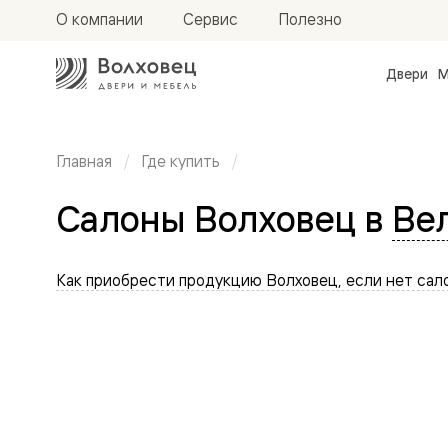
О компании
Сервис
Полезно
Двери
М
Межкомн
двери
Доступн
и практи
Главная
Где купить
Фридом
Центро
Салоны Волховец в
Ве
Галант
Нео
Планум
Секрето
Как приобрести продукцию Волховец, если нет сало
-
скрытые
двери
Фрезеро
двери
в
эмали
Прайм
Маскот
Эссе