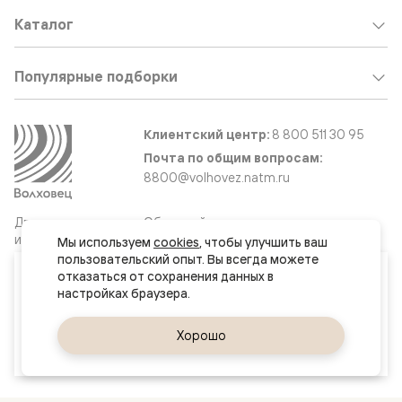
Каталог
Популярные подборки
Клиентский центр:
8 800 511 30 95
Почта по общим вопросам:
8800@volhovez.natm.ru
Двери
Обратный звонок
и интерьерные
Мы используем 
cookies
, чтобы улучшить ваш 
решения
пользовательский опыт. Вы всегда можете 
Ваш город
отказаться от сохранения данных в 
Москва и МО
Сайт не является публичной офертой
Правовая информация
Да, верно
Хорошо
Сменить город
© 2026 Волховец