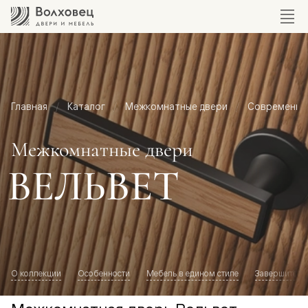
Главная
Каталог
Межкомнатные двери
Современный
Межкомнатные двери
ВЕЛЬВЕТ
О коллекции
Особенности
Мебель в едином стиле
Завершите о