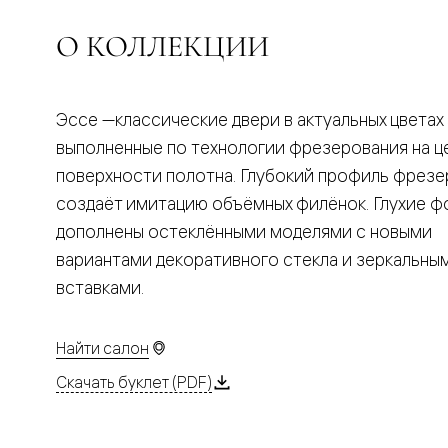
Планум
Цветные
О КОЛЛЕКЦИИ
Колор
Алюмини
Формато
Секрето
Алюмини
Эссе —классические двери в актуальных цветах
Мозаик
выполненные по технологии фрезерования на ц
Поворот
двери
поверхности полотна. Глубокий профиль фрезе
Скрытые
создаёт имитацию объёмных филёнок. Глухие 
двери
Дизайнер
дополнены остеклёнными моделями с новыми
шпон
Со
вариантами декоративного стекла и зеркальны
стеклом
вставками.
Высокие
двери
В
гардеро
Найти салон
В
Скачать буклет (PDF)
гостиную
Двери
в
тренде