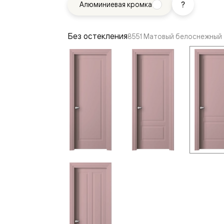
Алюминиевая кромка
—
е
ный
Без остекления
8551 Матовый белоснежный
м —
я
одки