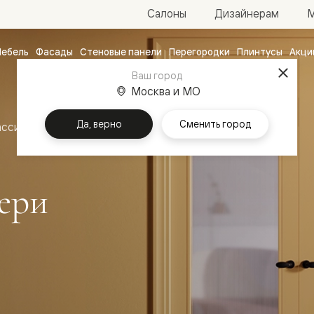
М
Салоны
Дизайнерам
ебель
Фасады
Стеновые панели
Перегородки
Плинтусы
Акци
атные
Ваш город
Москва и МО
ые
чные
Да, верно
Сменить город
ассика
Межкомнатные двери Эссе
ери
ванные