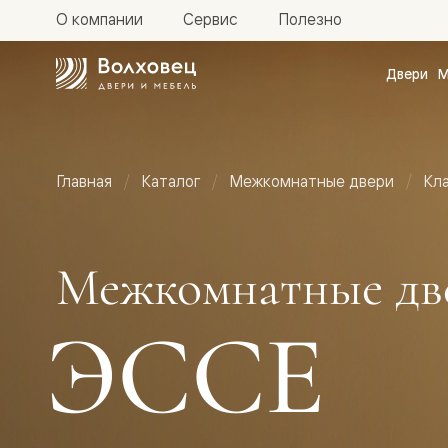
О компании
Сервис
Полезно
Двери
М
Межкомн
двери
Доступн
и практи
Фридом
Главная
Каталог
Межкомнатные двери
Кл
Центро
Галант
Нео
Планум
Секрето
Межкомнатные дв
-
скрытые
двери
ЭССЕ
Фрезеро
двери
в
эмали
Прайм
Маскот
Эссе