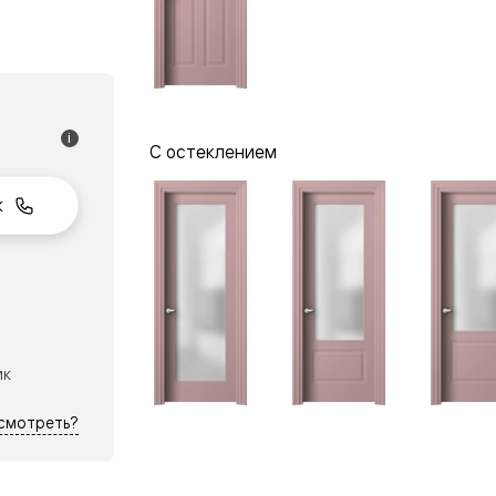
одки
ика
i
С остеклением
к
ик
осмотреть?