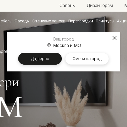
М
Салоны
Дизайнерам
ебель
Фасады
Стеновые панели
Перегородки
Плинтусы
Акци
атные
ые
Ваш город
чные
Москва и МО
временный стиль
Межкомнатные двери Планум
Да, верно
Сменить город
ери
М
ванные