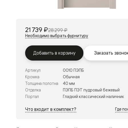
Перегор
Мозаик
Неокласс
Прайм
Фрэйм
21 739 ₽
28 299 ₽
Альба
Дюна
Необходимо выбрать фурнитуру
Рокка
Антик
Нео
Добавить в корзину
Заказать звоно
Париж
Центро
Шарм
Артикул
0010 ПЭПБ
Нео
Классик
Кромка
Обычная
Галант
Толщина полотна
40 мм
Эго
Отделка
ПЭПБ ПЭТ пудровый бежевый
Классика
Портал
Гладкий классический наличник
Маскот
Эссе
Тоскана
Что входит в комплект?
Где п
Плано
Тоскана
Грильято