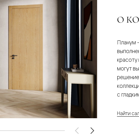
О К
евые
евые
Планум 
ные
выполне
красоту
могут в
ский
решение
коллекц
с гладк
бную
Найти са