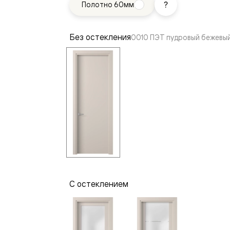
Полотно 60мм
—
е
ный
Без остекления
0010 ПЭТ пудровый бежевы
м —
я
С остеклением
одки