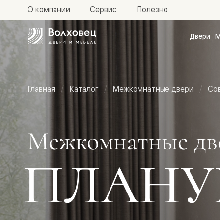
О компании
Сервис
Полезно
Двери
М
Межкомн
двери
Доступн
и практи
Фридом
Главная
Каталог
Межкомнатные двери
Со
Центро
Галант
Нео
Планум
Секрето
Межкомнатные дв
-
скрытые
двери
ПЛАНУ
Фрезеро
двери
в
эмали
Прайм
Маскот
Эссе