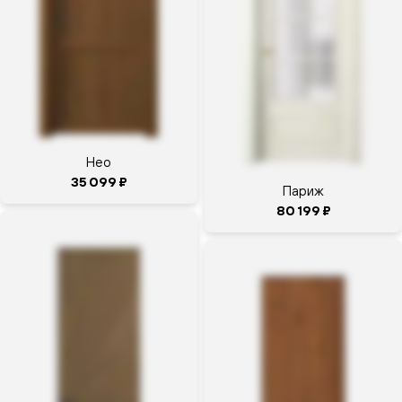
Москва,
ул.
Беговая,
дом 13,
этаж 1
Беговая
Динамо
+7 800
Нео
200-46-66
35 099 ₽
Париж
добавочный
80 199 ₽
1141
+7 (495) 151-
64-69
открыто
ещё 1
час 20
минут,
до
19:00
На
Расписание
Маршрут