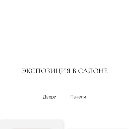
Только
26
фирменные
салонов
ЭКСПОЗИЦИЯ В САЛОНЕ
салоны
Только
салоны с
мебелью
Двери
Панели
Салон
дверей и