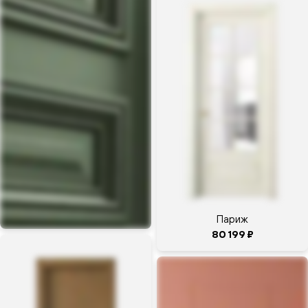
карте
Салон
дверей
4.9
Волховец
Москва,
шоссе
Энтузиастов
д.12,корп.2,
ТРЦ Город
Лефортово,
3 этаж,
Центр
Дверей,
павильон 3
Париж
Авиамоторная
80 199 ₽
+7 (800)
200-46-66
добавочный
1166