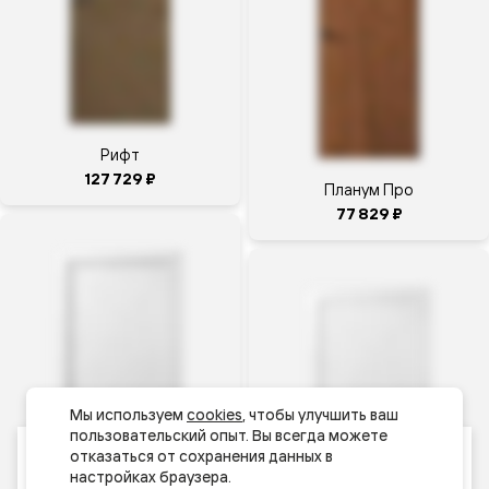
карте
Салон
дверей
5.0
Волховец
Москва,
Рифт
ул.
127 729 ₽
Пришвина,
Планум Про
д. 26, ТЦ
77 829 ₽
Миллион
Мелочей,
1 этаж ,
С-03
Бибирево
+7 (800)
200-46-66
добавочный
Мы используем 
cookies
, чтобы улучшить ваш 
пользовательский опыт. Вы всегда можете 
1134
Ваш город
отказаться от сохранения данных в 
+7 (495)
Москва и МО