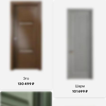
мебели
Волховец
Москва,
Ленинградское
шоссе, д. 25,
ТЦ Family
Room, 3 этаж
Войковская
+7-
925-
742-
70-
02
Эго
открыто
ещё 3
130 499 ₽
часа 20
Шарм
минут,
101 699 ₽
до
21:00
На
Расписание
Маршрут