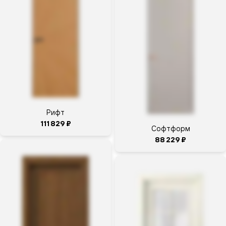
Автозаводская
8-800-
200-46-66
добавочный
1109
+7 (495)
108-03-98
открыто
Рифт
ещё 3
часа 20
111 829 ₽
Софтформ
минут,
до
88 229 ₽
21:00
На
Расписание
Маршрут
карте
Салон
дверей
5.0
Волховец