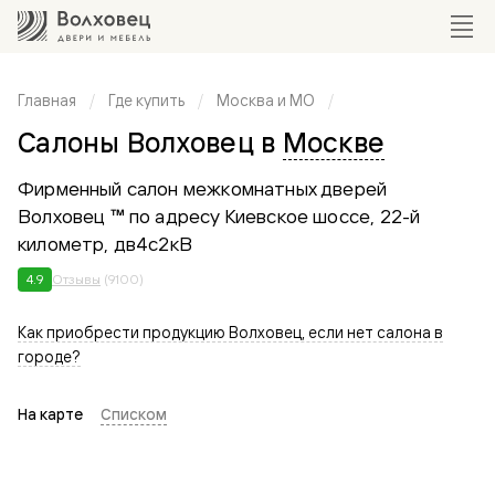
Главная
Где купить
Москва и МО
Салоны Волховец в
Москве
Фирменный салон межкомнатных дверей
Волховец ™ по адресу Киевское шоссе, 22-й
километр, дв4с2кВ
4.9
Отзывы
(9100)
Как приобрести продукцию Волховец, если нет салона в
городе?
На карте
Списком