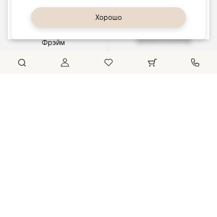
109-39-41
Да, верно
Хорошо
Сменить город
открыто
ещё 3
часа 20
минут,
Фрэйм
до
57 199 ₽
21:00
Фрэйм
63 599 ₽
На
Расписание
Маршрут
карте
Салон
дверей
4.7
Волховец
Москва,
Ленинградское
ш., д. 25, ТЦ
Family Room, 2
этаж
Войковская
+7 (800)